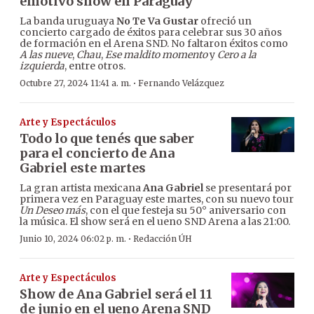
emotivo show en Paraguay
La banda uruguaya
No Te Va Gustar
ofreció un
concierto cargado de éxitos para celebrar sus 30 años
de formación en el Arena SND. No faltaron éxitos como
A las nueve
,
Chau
,
Ese maldito momento
y
Cero a la
izquierda
, entre otros.
·
Octubre 27, 2024 11:41 a. m.
Fernando Velázquez
Arte y Espectáculos
Todo lo que tenés que saber
para el concierto de Ana
Gabriel este martes
La gran artista mexicana
Ana Gabriel
se presentará por
primera vez en Paraguay este martes, con su nuevo tour
Un Deseo más
, con el que festeja su 50° aniversario con
la música. El show será en el ueno SND Arena a las 21:00.
·
Junio 10, 2024 06:02 p. m.
Redacción ÚH
Arte y Espectáculos
Show de Ana Gabriel será el 11
de junio en el ueno Arena SND