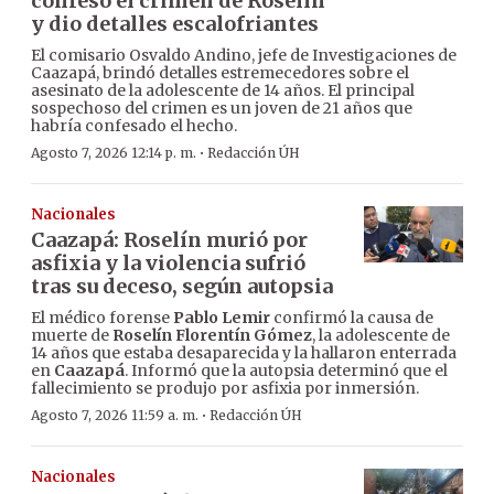
confesó el crimen de Roselín
y dio detalles escalofriantes
El comisario Osvaldo Andino, jefe de Investigaciones de
Caazapá, brindó detalles estremecedores sobre el
asesinato de la adolescente de 14 años. El principal
sospechoso del crimen es un joven de 21 años que
habría confesado el hecho.
·
Agosto 7, 2026 12:14 p. m.
Redacción ÚH
Nacionales
Caazapá: Roselín murió por
asfixia y la violencia sufrió
tras su deceso, según autopsia
El médico forense
Pablo Lemir
confirmó la causa de
muerte de
Roselín Florentín Gómez
, la adolescente de
14 años que estaba desaparecida y la hallaron enterrada
en
Caazapá
. Informó que la autopsia determinó que el
fallecimiento se produjo por asfixia por inmersión.
·
Agosto 7, 2026 11:59 a. m.
Redacción ÚH
Nacionales