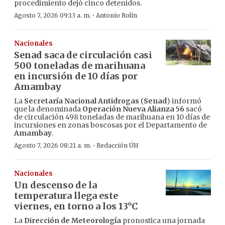
procedimiento dejó cinco detenidos.
·
Agosto 7, 2026 09:13 a. m.
Antonio Rolín
Nacionales
Senad saca de circulación casi
500 toneladas de marihuana
en incursión de 10 días por
Amambay
La
Secretaría Nacional Antidrogas
(
Senad
) informó
que la denominada
Operación Nueva Alianza 56
sacó
de circulación 498 toneladas de marihuana en 10 días de
incursiones en zonas boscosas por el Departamento de
Amambay
.
·
Agosto 7, 2026 08:21 a. m.
Redacción ÚH
Nacionales
Un descenso de la
temperatura llega este
viernes, en torno a los 13°C
La
Dirección de Meteorología
pronostica una jornada