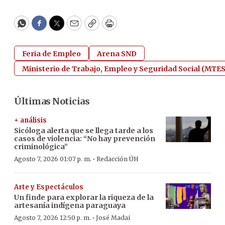
WhatsApp
Facebook
Twitter
Email
Copy
Print
Feria de Empleo
Arena SND
Ministerio de Trabajo, Empleo y Seguridad Social (MTE
Últimas Noticias
+ análisis
Sicóloga alerta que se llega tarde a los
casos de violencia: “No hay prevención
criminológica”
·
Agosto 7, 2026 01:07 p. m.
Redacción ÚH
Arte y Espectáculos
Un finde para explorar la riqueza de la
artesanía indígena paraguaya
·
Agosto 7, 2026 12:50 p. m.
José Madai