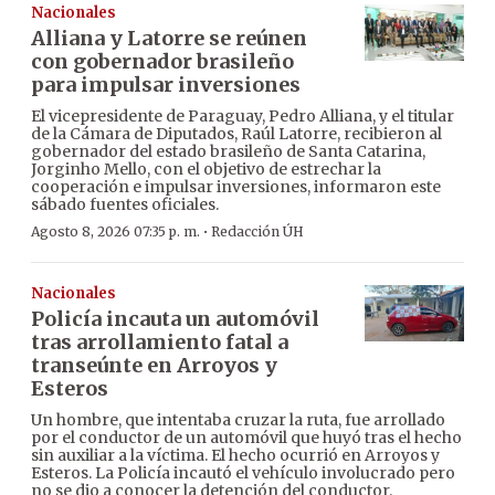
Nacionales
Alliana y Latorre se reúnen
con gobernador brasileño
para impulsar inversiones
El vicepresidente de Paraguay, Pedro Alliana, y el titular
de la Cámara de Diputados, Raúl Latorre, recibieron al
gobernador del estado brasileño de Santa Catarina,
Jorginho Mello, con el objetivo de estrechar la
cooperación e impulsar inversiones, informaron este
sábado fuentes oficiales.
·
Agosto 8, 2026 07:35 p. m.
Redacción ÚH
Nacionales
Policía incauta un automóvil
tras arrollamiento fatal a
transeúnte en Arroyos y
Esteros
Un hombre, que intentaba cruzar la ruta, fue arrollado
por el conductor de un automóvil que huyó tras el hecho
sin auxiliar a la víctima. El hecho ocurrió en Arroyos y
Esteros. La Policía incautó el vehículo involucrado pero
no se dio a conocer la detención del conductor.