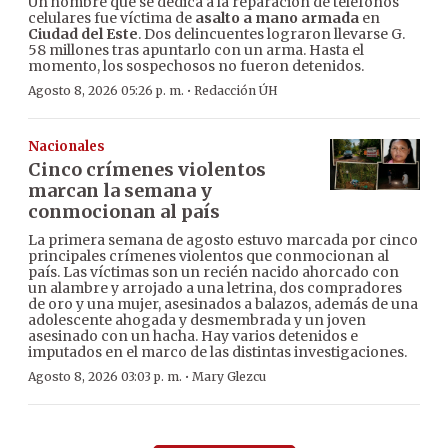
Un hombre que se dedica a la reparación de teléfonos
celulares fue víctima de
asalto a mano armada
en
Ciudad del Este
. Dos delincuentes lograron llevarse G.
58 millones tras apuntarlo con un arma. Hasta el
momento, los sospechosos no fueron detenidos.
·
Agosto 8, 2026 05:26 p. m.
Redacción ÚH
Nacionales
Cinco crímenes violentos
marcan la semana y
conmocionan al país
La primera semana de agosto estuvo marcada por cinco
principales crímenes violentos que conmocionan al
país. Las víctimas son un recién nacido ahorcado con
un alambre y arrojado a una letrina, dos compradores
de oro y una mujer, asesinados a balazos, además de una
adolescente ahogada y desmembrada y un joven
asesinado con un hacha. Hay varios detenidos e
imputados en el marco de las distintas investigaciones.
·
Agosto 8, 2026 03:03 p. m.
Mary Glezcu