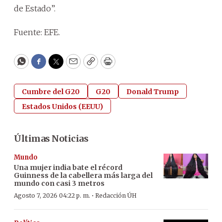
de Estado”.
Fuente: EFE.
WhatsApp
Facebook
Twitter
Email
Copy
Print
Cumbre del G20
G20
Donald Trump
Estados Unidos (EEUU)
Últimas Noticias
Mundo
Una mujer india bate el récord
Guinness de la cabellera más larga del
mundo con casi 3 metros
·
Agosto 7, 2026 04:22 p. m.
Redacción ÚH