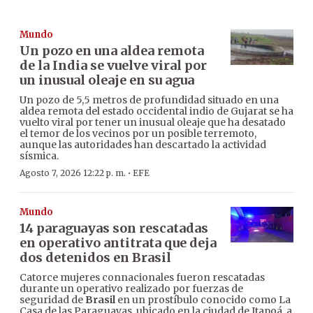
Mundo
Un pozo en una aldea remota
de la India se vuelve viral por
un inusual oleaje en su agua
Un pozo de 5,5 metros de profundidad situado en una
aldea remota del estado occidental indio de Gujarat se ha
vuelto viral por tener un inusual oleaje que ha desatado
el temor de los vecinos por un posible terremoto,
aunque las autoridades han descartado la actividad
sísmica.
·
Agosto 7, 2026 12:22 p. m.
EFE
Mundo
14 paraguayas son rescatadas
en operativo antitrata que deja
dos detenidos en Brasil
Catorce mujeres connacionales fueron rescatadas
durante un operativo realizado por fuerzas de
seguridad de
Brasil
en un prostíbulo conocido como La
Casa de las Paraguayas, ubicado en la ciudad de Itapoá, a