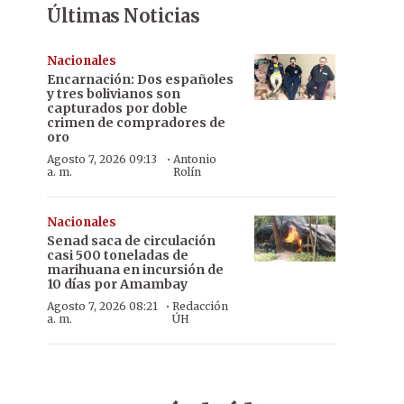
Últimas Noticias
Nacionales
Encarnación: Dos españoles
y tres bolivianos son
capturados por doble
crimen de compradores de
oro
·
Agosto 7, 2026 09:13
Antonio
a. m.
Rolín
Nacionales
Senad saca de circulación
casi 500 toneladas de
marihuana en incursión de
10 días por Amambay
·
Agosto 7, 2026 08:21
Redacción
a. m.
ÚH