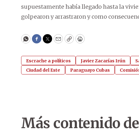
supuestamente había llegado hasta la vivie
golpearon y arrastraron y como consecuenc
WhatsApp
Facebook
Twitter
Email
Copy
Print
Escrache a políticos
Javier Zacarías Irún
S
Ciudad del Este
Paraguayo Cubas
Comisió
Más contenido de