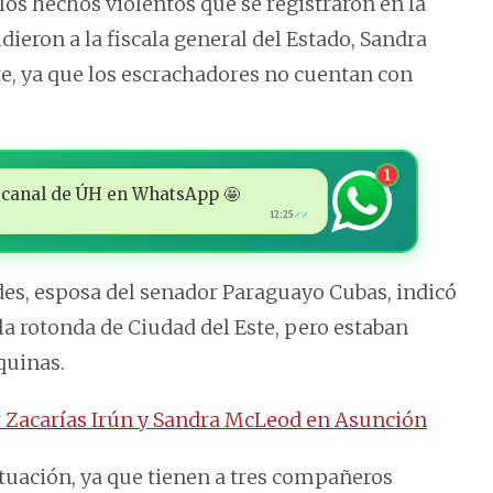
s hechos violentos que se registraron en la
idieron a la fiscala general del Estado, Sandra
e, ya que los escrachadores no cuentan con
1
 al canal de ÚH en WhatsApp 🤩
12:25
✓✓
es, esposa del senador Paraguayo Cubas, indicó
a rotonda de Ciudad del Este, pero estaban
quinas.
 Zacarías Irún y Sandra McLeod en Asunción
ituación, ya que tienen a tres compañeros