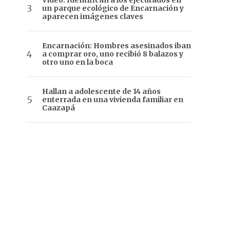
Video: Identifican a los ejecutados en
un parque ecológico de Encarnación y
aparecen imágenes claves
Encarnación: Hombres asesinados iban
a comprar oro, uno recibió 8 balazos y
otro uno en la boca
Hallan a adolescente de 14 años
enterrada en una vivienda familiar en
Caazapá