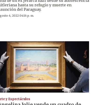
ida de un ex jerarca nazi desde su adolescencia
itleriana hasta su refugio y muerte en
sunción del Paraguay.
gosto 4, 2022 04:16 p. m.
rte y Espectáculos
Angelina Jolie vende un cuadro de