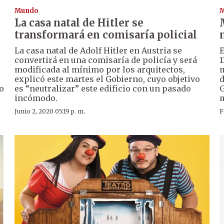
Mundo
La casa natal de Hitler se
transformará en comisaría policial
La casa natal de Adolf Hitler en Austria se
E
convertirá en una comisaría de policía y será
1
modificada al mínimo por los arquitectos,
m
explicó este martes el Gobierno, cuyo objetivo
d
o
es “neutralizar” este edificio con un pasado
G
incómodo.
m
Junio 2, 2020 05:19 p. m.
F