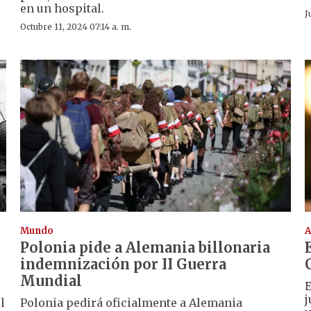
en un hospital.
J
Octubre 11, 2024 07:14 a. m.
Mundo
A
Polonia pide a Alemania billonaria
indemnización por II Guerra
Mundial
E
j
l
Polonia pedirá oficialmente a Alemania