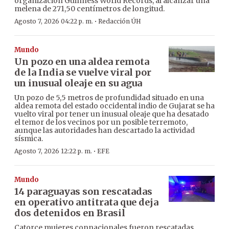
organización Guinness World Records, al alcanzar una
melena de 271,50 centímetros de longitud.
·
Agosto 7, 2026 04:22 p. m.
Redacción ÚH
Mundo
Un pozo en una aldea remota
de la India se vuelve viral por
un inusual oleaje en su agua
Un pozo de 5,5 metros de profundidad situado en una
aldea remota del estado occidental indio de Gujarat se ha
vuelto viral por tener un inusual oleaje que ha desatado
el temor de los vecinos por un posible terremoto,
aunque las autoridades han descartado la actividad
sísmica.
·
Agosto 7, 2026 12:22 p. m.
EFE
Mundo
14 paraguayas son rescatadas
en operativo antitrata que deja
dos detenidos en Brasil
Catorce mujeres connacionales fueron rescatadas