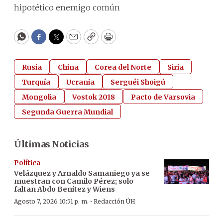
hipotético enemigo común
WhatsApp
Facebook
Twitter
Email
Copy
Print
Rusia
China
Corea del Norte
Siria
Turquía
Ucrania
Serguéi Shoigú
Mongolia
Vostok 2018
Pacto de Varsovia
Segunda Guerra Mundial
Últimas Noticias
Política
Velázquez y Arnaldo Samaniego ya se
muestran con Camilo Pérez; solo
faltan Abdo Benítez y Wiens
·
Agosto 7, 2026 10:51 p. m.
Redacción ÚH