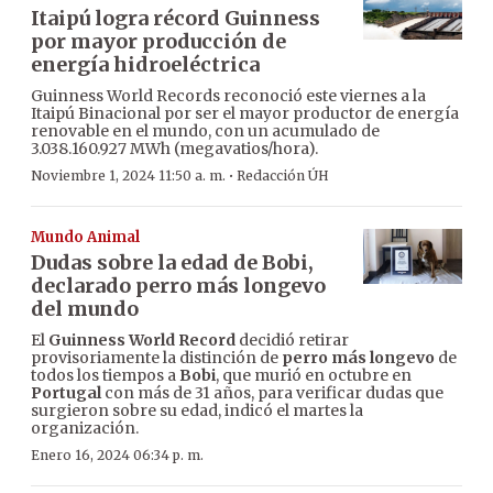
Itaipú logra récord Guinness
por mayor producción de
energía hidroeléctrica
Guinness World Records reconoció este viernes a la
Itaipú Binacional por ser el mayor productor de energía
renovable en el mundo, con un acumulado de
3.038.160.927 MWh (megavatios/hora).
·
Noviembre 1, 2024 11:50 a. m.
Redacción ÚH
Mundo Animal
Dudas sobre la edad de Bobi,
declarado perro más longevo
del mundo
El
Guinness World Record
decidió retirar
provisoriamente la distinción de
perro más longevo
de
todos los tiempos a
Bobi
, que murió en octubre en
Portugal
con más de 31 años, para verificar dudas que
surgieron sobre su edad, indicó el martes la
organización.
Enero 16, 2024 06:34 p. m.