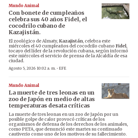
Mundo Animal
Con bonete de cumpleaños
celebra sus 40 años Fidel, el
cocodrilo cubano de
Kazajistán.
El zoológico de Almaty,
Kazajistán
, celebra este
miércoles el 40 cumpleaños del cocodrilo cubano
Fidel
,
tocayo del líder de la revolución cubana, según informó
este miércoles el servicio de prensa de la Alcaldía de esa
ciudad.
·
Agosto 5, 2026 10:02 a. m.
EFE
Mundo Animal
La muerte de tres leonas en un
zoo de Japón en medio de altas
temperaturas desata críticas
La muerte de tres leonas en un zoo de Japón por un
posible golpe de calor provocó críticas de los
organismos de defensa de los derechos de los animales,
como PETA, que denunció este martes su continuado
cautiverio como uno de los motivos de su fallecimiento.