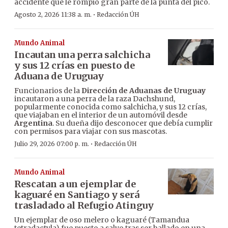
accidente que le rompió gran parte de la punta del pico.
·
Agosto 2, 2026 11:38 a. m.
Redacción ÚH
Mundo Animal
Incautan una perra salchicha
y sus 12 crías en puesto de
Aduana de Uruguay
Funcionarios de la
Dirección de Aduanas de Uruguay
incautaron a una perra de la raza Dachshund,
popularmente conocida como salchicha, y sus 12 crías,
que viajaban en el interior de un automóvil desde
Argentina
. Su dueña dijo desconocer que debía cumplir
con permisos para viajar con sus mascotas.
·
Julio 29, 2026 07:00 p. m.
Redacción ÚH
Mundo Animal
Rescatan a un ejemplar de
kaguaré en Santiago y será
trasladado al Refugio Atinguy
Un ejemplar de oso melero o kaguaré (Tamandua