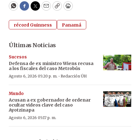
WhatsApp
Facebook
Twitter
Email
Copy
Print
récord Guinness
Panamá
Últimas Noticias
Sucesos
Defensa de ex ministro Wiens recusa
a los fiscales del caso Metrobús
·
Agosto 6, 2026 05:20 p. m.
Redacción ÚH
Mundo
Acusan a ex gobernador de ordenar
ocultar videos clave del caso
Ayotzinapa
Agosto 6, 2026 05:17 p. m.