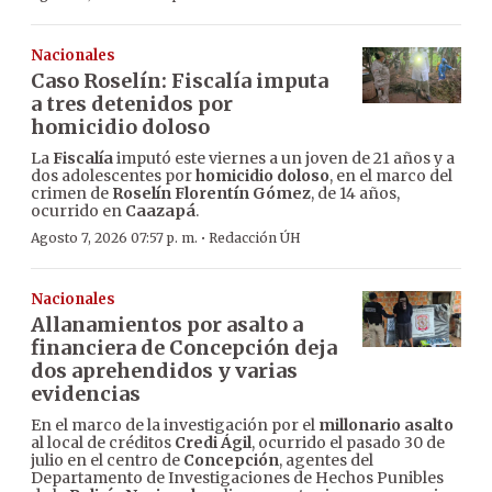
Nacionales
Caso Roselín: Fiscalía imputa
a tres detenidos por
homicidio doloso
La
Fiscalía
imputó este viernes a un joven de 21 años y a
dos adolescentes por
homicidio doloso
, en el marco del
crimen de
Roselín Florentín Gómez
, de 14 años,
ocurrido en
Caazapá
.
·
Agosto 7, 2026 07:57 p. m.
Redacción ÚH
Nacionales
Allanamientos por asalto a
financiera de Concepción deja
dos aprehendidos y varias
evidencias
En el marco de la investigación por el
millonario asalto
al local de créditos
Credi Ágil
, ocurrido el pasado 30 de
julio en el centro de
Concepción
, agentes del
Departamento de Investigaciones de Hechos Punibles