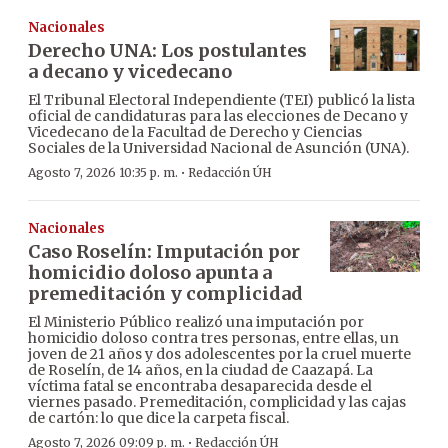
Nacionales
Derecho UNA: Los postulantes
a decano y vicedecano
El Tribunal Electoral Independiente (TEI) publicó la lista
oficial de candidaturas para las elecciones de Decano y
Vicedecano de la Facultad de Derecho y Ciencias
Sociales de la Universidad Nacional de Asunción (UNA).
·
Agosto 7, 2026 10:35 p. m.
Redacción ÚH
Nacionales
Caso Roselín: Imputación por
homicidio doloso apunta a
premeditación y complicidad
El Ministerio Público realizó una imputación por
homicidio doloso contra tres personas, entre ellas, un
joven de 21 años y dos adolescentes por la cruel muerte
de Roselín, de 14 años, en la ciudad de Caazapá. La
víctima fatal se encontraba desaparecida desde el
viernes pasado. Premeditación, complicidad y las cajas
de cartón: lo que dice la carpeta fiscal.
·
Agosto 7, 2026 09:09 p. m.
Redacción ÚH