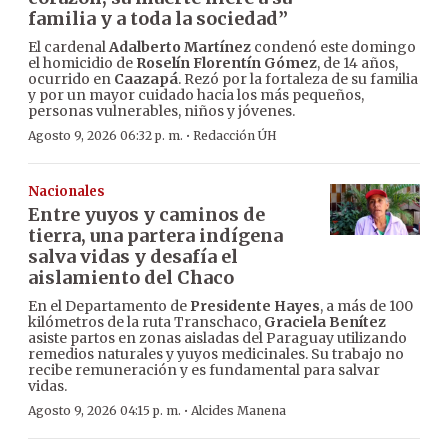
familia y a toda la sociedad”
El cardenal
Adalberto Martínez
condenó este domingo
el homicidio de
Roselín Florentín Gómez
, de 14 años,
ocurrido en
Caazapá
. Rezó por la fortaleza de su familia
y por un mayor cuidado hacia los más pequeños,
personas vulnerables, niños y jóvenes.
·
Agosto 9, 2026 06:32 p. m.
Redacción ÚH
Nacionales
Entre yuyos y caminos de
tierra, una partera indígena
salva vidas y desafía el
aislamiento del Chaco
En el Departamento de
Presidente Hayes
, a más de 100
kilómetros de la ruta Transchaco,
Graciela Benítez
asiste partos en zonas aisladas del Paraguay utilizando
remedios naturales y yuyos medicinales. Su trabajo no
recibe remuneración y es fundamental para salvar
vidas.
·
Agosto 9, 2026 04:15 p. m.
Alcides Manena