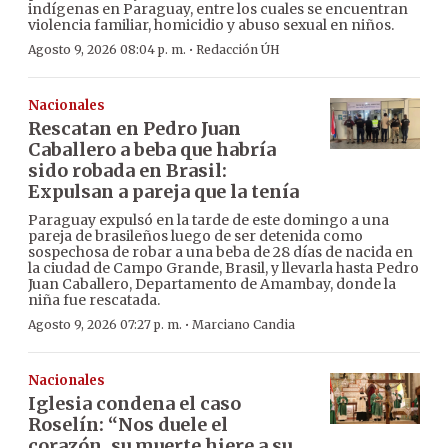
indígenas en Paraguay, entre los cuales se encuentran
violencia familiar, homicidio y abuso sexual en niños.
·
Agosto 9, 2026 08:04 p. m.
Redacción ÚH
Nacionales
Rescatan en Pedro Juan
Caballero a beba que habría
sido robada en Brasil:
Expulsan a pareja que la tenía
Paraguay expulsó en la tarde de este domingo a una
pareja de brasileños luego de ser detenida como
sospechosa de robar a una beba de 28 días de nacida en
la ciudad de Campo Grande, Brasil, y llevarla hasta Pedro
Juan Caballero, Departamento de Amambay, donde la
niña fue rescatada.
·
Agosto 9, 2026 07:27 p. m.
Marciano Candia
Nacionales
Iglesia condena el caso
Roselín: “Nos duele el
corazón, su muerte hiere a su