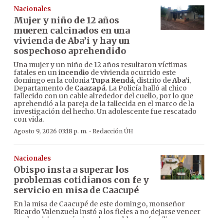
Nacionales
Mujer y niño de 12 años
mueren calcinados en una
vivienda de Aba’i y hay un
sospechoso aprehendido
Una mujer y un niño de 12 años resultaron víctimas
fatales en un
incendio
de vivienda ocurrido este
domingo en la colonia
Tupa Rendá
, distrito de
Aba’i
,
Departamento de
Caazapá
. La Policía halló al chico
fallecido con un cable alrededor del cuello, por lo que
aprehendió a la pareja de la fallecida en el marco de la
investigación del hecho. Un adolescente fue rescatado
con vida.
·
Agosto 9, 2026 03:18 p. m.
Redacción ÚH
Nacionales
Obispo insta a superar los
problemas cotidianos con fe y
servicio en misa de Caacupé
En la misa de Caacupé de este domingo, monseñor
Ricardo Valenzuela instó a los fieles a no dejarse vencer