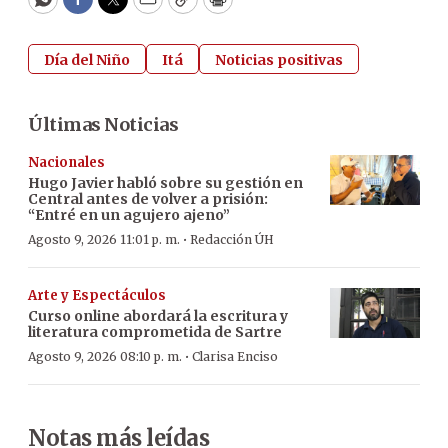
WhatsApp
Facebook
Twitter
Email
Copy
Print
Día del Niño
Itá
Noticias positivas
Últimas Noticias
Nacionales
Hugo Javier habló sobre su gestión en
Central antes de volver a prisión:
“Entré en un agujero ajeno”
·
Agosto 9, 2026 11:01 p. m.
Redacción ÚH
Arte y Espectáculos
Curso online abordará la escritura y
literatura comprometida de Sartre
·
Agosto 9, 2026 08:10 p. m.
Clarisa Enciso
Notas más leídas