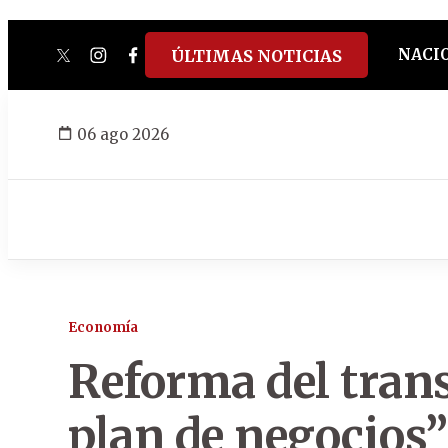
NACI
ÚLTIMAS NOTICIAS
twitter
instagram
facebook
tiktok
youtube
spotify
06 ago 2026
Economía
Reforma del tran
plan de negocios”