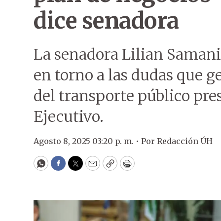
dice senadora
La senadora Lilian Saman
en torno a las dudas que g
del transporte público pre
Ejecutivo.
Agosto 8, 2025 03:20 p. m. •
Por
Redacción ÚH
WhatsApp
Facebook
Twitter
Email
Copy
Print