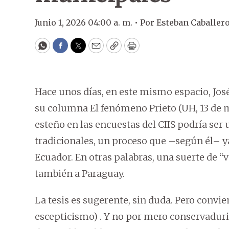
Junio 1, 2026 04:00 a. m. •
Por
Esteban Caballer
WhatsApp
Facebook
Twitter
Email
Copy
Print
Hace unos días, en este mismo espacio, Jo
su columna El fenómeno Prieto (UH, 13 de ma
esteño en las encuestas del CIIS podría ser
tradicionales, un proceso que –según él– y
Ecuador. En otras palabras, una suerte de “
también a Paraguay.
La tesis es sugerente, sin duda. Pero convie
escepticismo) . Y no por mero conservaduri