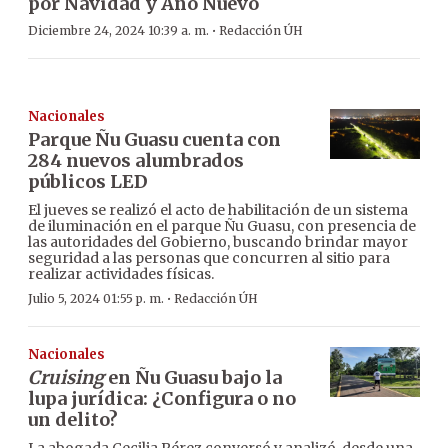
por Navidad y Año Nuevo
·
Diciembre 24, 2024 10:39 a. m.
Redacción ÚH
Nacionales
Parque Ñu Guasu cuenta con
284 nuevos alumbrados
públicos LED
El jueves se realizó el acto de habilitación de un sistema
de iluminación en el parque Ñu Guasu, con presencia de
las autoridades del Gobierno, buscando brindar mayor
seguridad a las personas que concurren al sitio para
realizar actividades físicas.
·
Julio 5, 2024 01:55 p. m.
Redacción ÚH
Nacionales
Cruising
en Ñu Guasu bajo la
lupa jurídica: ¿Configura o no
un delito?
La abogada Cecilia Pérez conversó y analizó, desde una