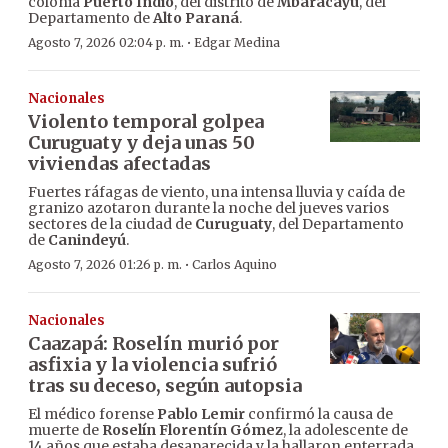
colonia
Puerto Indio
, del distrito de
Mbaracayú
, del
Departamento de
Alto Paraná
.
·
Agosto 7, 2026 02:04 p. m.
Edgar Medina
Nacionales
Violento temporal golpea
Curuguaty y deja unas 50
viviendas afectadas
Fuertes ráfagas de viento, una intensa lluvia y caída de
granizo azotaron durante la noche del jueves varios
sectores de la ciudad de
Curuguaty
, del Departamento
de
Canindeyú
.
·
Agosto 7, 2026 01:26 p. m.
Carlos Aquino
Nacionales
Caazapá: Roselín murió por
asfixia y la violencia sufrió
tras su deceso, según autopsia
El médico forense
Pablo Lemir
confirmó la causa de
muerte de
Roselín Florentín Gómez
, la adolescente de
14 años que estaba desaparecida y la hallaron enterrada