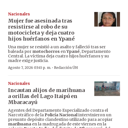
Nacionales
Mujer fue asesinada tras
resistirse al robo de su
motocicleta y deja cuatro
hijos huérfanos en Ypané
Una mujer se resistió a un asalto y falleció tras ser
baleada por
motochorros
en
Ypané
, Departamento
Central. La víctima deja cuatro hijos huérfanos y su
madre exige justicia.
·
Agosto 7, 2026 03:45 p. m.
Redacción ÚH
Nacionales
Incautan alijos de marihuana
a orillas del Lago Itaipú en
Mbaracayú
Agentes del Departamento Especializado contra el
Narcotráfico de la
Policía Nacional
intervinieron un
presunto depósito clandestino utilizado para acopiar
marihuana
en la madrugada de este viernes en la