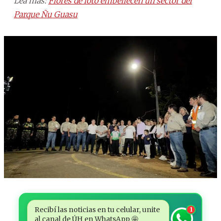
Lea más:
Flores de loto embellecen un sector del
Parque Ñu Guasu
Recibí las noticias en tu celular, unite
1
al canal de ÚH en WhatsApp 🤩