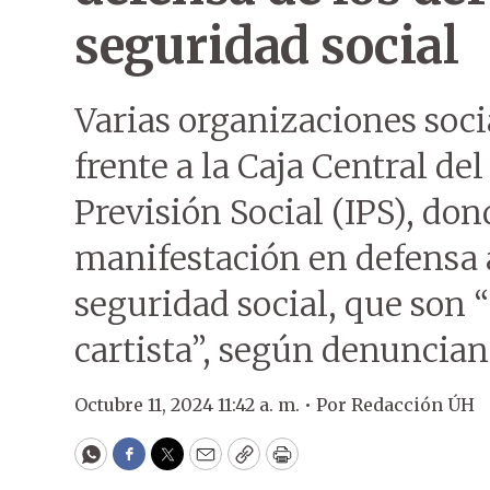
seguridad social
Varias organizaciones socia
frente a la Caja Central de
Previsión Social (IPS), do
manifestación en defensa a
seguridad social, que son 
cartista”, según denuncian
Octubre 11, 2024 11:42 a. m. •
Por
Redacción ÚH
WhatsApp
Facebook
Twitter
Email
Copy
Print