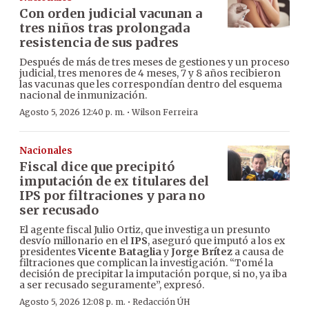
Con orden judicial vacunan a
tres niños tras prolongada
resistencia de sus padres
Después de más de tres meses de gestiones y un proceso
judicial, tres menores de 4 meses, 7 y 8 años recibieron
las vacunas que les correspondían dentro del esquema
nacional de inmunización.
·
Agosto 5, 2026 12:40 p. m.
Wilson Ferreira
Nacionales
Fiscal dice que precipitó
imputación de ex titulares del
IPS por filtraciones y para no
ser recusado
El agente fiscal Julio Ortiz, que investiga un presunto
desvío millonario en el
IPS
, aseguró que imputó a los ex
presidentes
Vicente Bataglia
y
Jorge Brítez
a causa de
filtraciones que complican la investigación. “Tomé la
decisión de precipitar la imputación porque, si no, ya iba
a ser recusado seguramente”, expresó.
·
Agosto 5, 2026 12:08 p. m.
Redacción ÚH