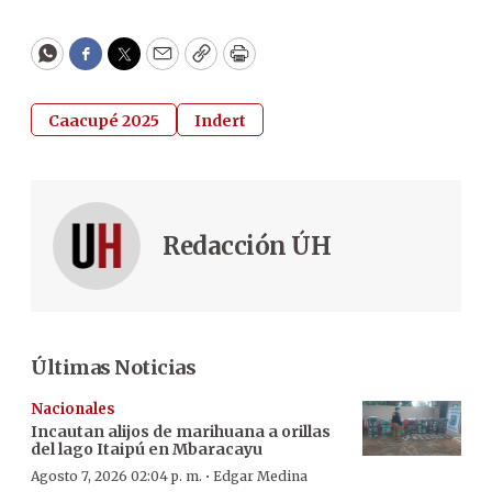
WhatsApp
Facebook
Twitter
Email
Copy
Print
Caacupé 2025
Indert
Redacción ÚH
Últimas Noticias
Nacionales
Incautan alijos de marihuana a orillas
del lago Itaipú en Mbaracayu
·
Agosto 7, 2026 02:04 p. m.
Edgar Medina