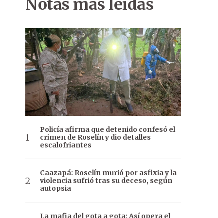
Notas más leídas
Policía afirma que detenido confesó el
crimen de Roselín y dio detalles
escalofriantes
Caazapá: Roselín murió por asfixia y la
violencia sufrió tras su deceso, según
autopsia
La mafia del gota a gota: Así opera el