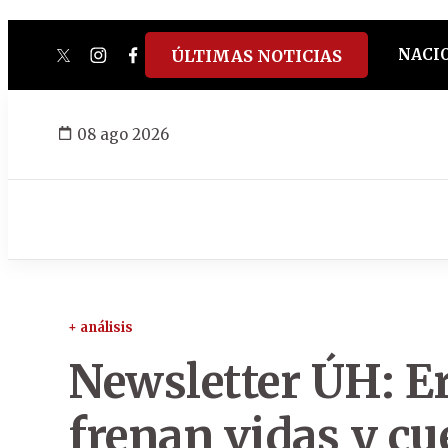
NACI
ÚLTIMAS NOTICIAS
twitter
instagram
facebook
tiktok
youtube
spotify
08 ago 2026
+ análisis
Newsletter ÚH: Er
frenan vidas y cu