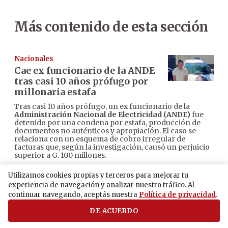
Más contenido de esta sección
Nacionales
Cae ex funcionario de la ANDE
tras casi 10 años prófugo por
millonaria estafa
Tras casi 10 años prófugo, un ex funcionario de la
Administración Nacional de Electricidad (ANDE)
fue
detenido por una condena por estafa, producción de
documentos no auténticos y apropiación. El caso se
relaciona con un esquema de cobro irregular de
facturas que, según la investigación, causó un perjuicio
superior a G. 100 millones.
·
Agosto 6, 2026 04:37 p. m.
Redacción ÚH
Utilizamos cookies propias y terceros para mejorar tu
experiencia de navegación y analizar nuestro tráfico. Al
continuar navegando, aceptás nuestra
Política de privacidad
.
Nacionales
Itaipú pone pausa a uno de sus
DE ACUERDO
mayores espectáculos para