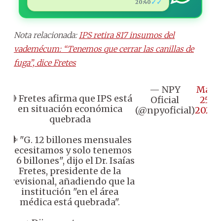
✓✓
20:40
Nota relacionada:
IPS retira 817 insumos del
vademécum: “Tenemos que cerrar las canillas de
fuga”, dice Fretes
— NPY
May
🔴 Fretes afirma que IPS está
Oficial
25,
en situación económica
(@npyoficial)
2026
quebrada
🗣️ "G. 12 billones mensuales
necesitamos y solo tenemos
G. 6 billones", dijo el Dr. Isaías
Fretes, presidente de la
previsional, añadiendo que la
institución "en el área
médica está quebrada".