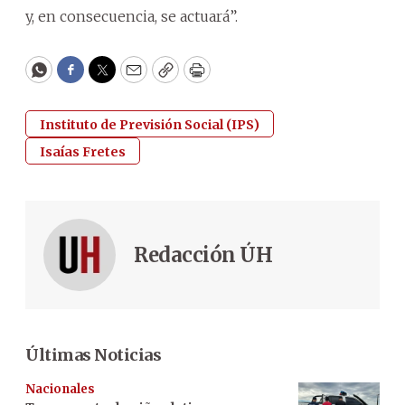
y, en consecuencia, se actuará”.
WhatsApp
Facebook
Twitter
Email
Copy
Print
Instituto de Previsión Social (IPS)
Isaías Fretes
Redacción ÚH
Últimas Noticias
Nacionales