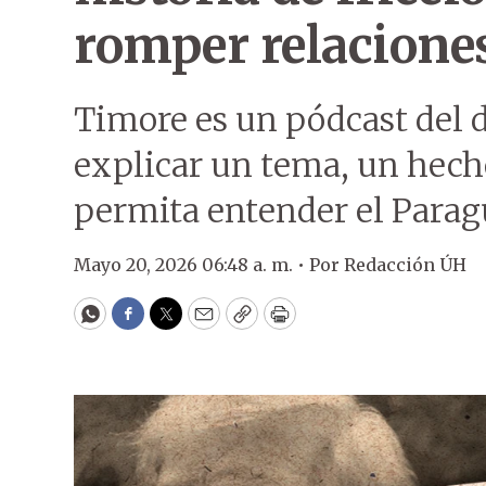
romper relacione
Timore es un pódcast del 
explicar un tema, un hecho
permita entender el Parag
Mayo 20, 2026 06:48 a. m. •
Por
Redacción ÚH
WhatsApp
Facebook
Twitter
Email
Copy
Print