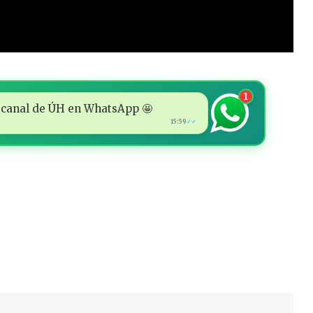
1
 al canal de ÚH en WhatsApp 🤩
15:59
✓✓