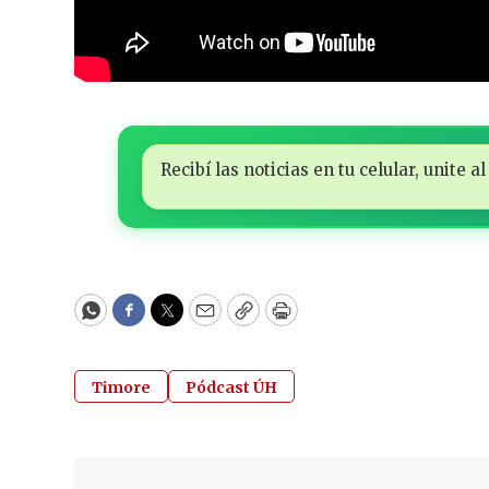
Recibí las noticias en tu celular, unite
WhatsApp
Facebook
Twitter
Email
Copy
Print
Timore
Pódcast ÚH