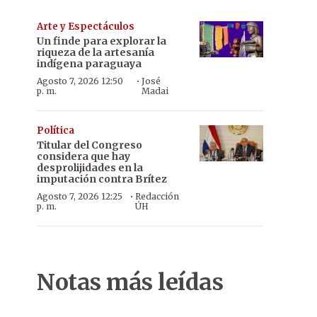
Arte y Espectáculos
Un finde para explorar la
riqueza de la artesanía
indígena paraguaya
·
Agosto 7, 2026 12:50
José
p. m.
Madai
Política
Titular del Congreso
considera que hay
desprolijidades en la
imputación contra Brítez
·
Agosto 7, 2026 12:25
Redacción
p. m.
ÚH
Notas más leídas