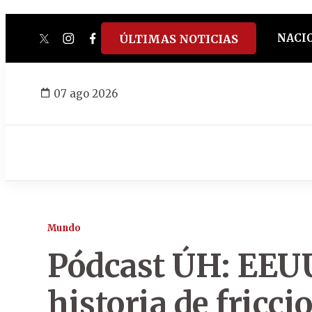
NACI
ÚLTIMAS NOTICIAS
twitter
instagram
facebook
tiktok
youtube
spotify
07 ago 2026
Mundo
Pódcast ÚH: EEUU
historia de fricci