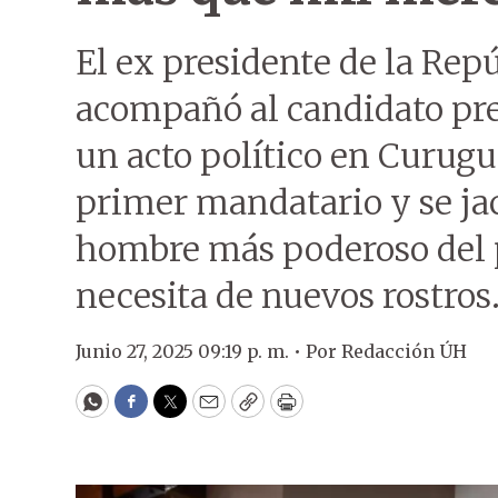
El ex presidente de la Rep
acompañó al candidato pr
un acto político en Curug
primer mandatario y se jac
hombre más poderoso del p
necesita de nuevos rostros
Junio 27, 2025 09:19 p. m. •
Por
Redacción ÚH
WhatsApp
Facebook
Twitter
Email
Copy
Print