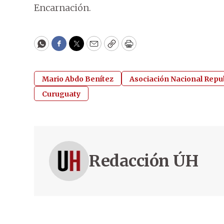
Encarnación.
WhatsApp
Facebook
Twitter
Email
Copy
Print
Mario Abdo Benítez
Asociación Nacional Repu
Curuguaty
Redacción ÚH