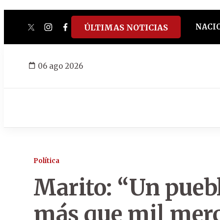
NACI
ÚLTIMAS NOTICIAS
twitter
instagram
facebook
tiktok
youtube
spotify
06 ago 2026
Política
Marito: “Un pueb
más que mil merc