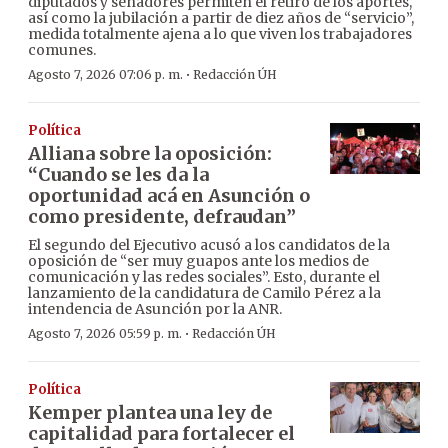
diputados y senadores permiten el retiro de los aportes,
así como la jubilación a partir de diez años de “servicio”,
medida totalmente ajena a lo que viven los trabajadores
comunes.
·
Agosto 7, 2026 07:06 p. m.
Redacción ÚH
Política
Alliana sobre la oposición:
“Cuando se les da la
oportunidad acá en Asunción o
como presidente, defraudan”
El segundo del Ejecutivo acusó a los candidatos de la
oposición de “ser muy guapos ante los medios de
comunicación y las redes sociales”. Esto, durante el
lanzamiento de la candidatura de Camilo Pérez a la
intendencia de Asunción por la ANR.
·
Agosto 7, 2026 05:59 p. m.
Redacción ÚH
Política
Kemper plantea una ley de
capitalidad para fortalecer el