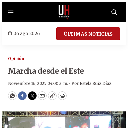
Menú
Mostrar
búsqued
06 ago 2026
ÚLTIMAS NOTICIAS
Opinión
Marcha desde el Este
Noviembre 16, 2025 04:00 a. m. •
Por
Estela Ruíz Díaz
WhatsApp
Facebook
Twitter
Email
Copy
Print