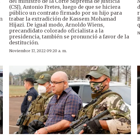
l
del ministro de la Corte Suprema de Justicia
M
(CSJ), Antonio Fretes, luego de que se hiciera
d
público un contrato firmado por su hijo para
r
n
trabar la extradición de Kassem Mohamad
B
Hijazi. De igual modo, Arnoldo Wiens,
q
precandidato colorado oficialista a la
N
presidencia, también se pronunció a favor de la
destitución.
Noviembre 17, 2022 09:20 a. m.