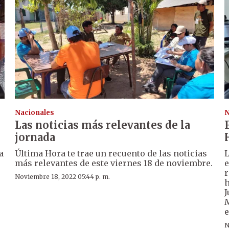
Nacionales
N
Las noticias más relevantes de la
jornada
a
Última Hora te trae un recuento de las noticias
L
más relevantes de este viernes 18 de noviembre.
e
r
Noviembre 18, 2022 05:44 p. m.
h
J
M
e
N