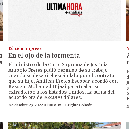
Edición Impresa
N
a
En el ojo de la tormenta
a
El ministro de la Corte Suprema de Justicia
Antonio Fretes pidió permiso de su trabajo
E
cuando se desató el escándalo por el contrato
d
que su hijo, Amílcar Fretes Escobar, acordó con
J
Kassem Mohamad Hijazi para trabar su
s
extradición a los Estados Unidos. La suma del
e
n
acuerdo era de 368.000 dólares.
H
·
Noviembre 29, 2022 01:00 a. m.
Brigitte Colmán
N