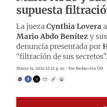
supuesta filtraci
La jueza
Cynthia Lovera
a
Mario Abdo Benítez
y sus
denuncia presentada por
H
“filtración de sus secretos”
Marzo 14, 2024 12:22 p. m. •
Por
Redacción ÚH
WhatsApp
Facebook
Twitter
Email
Copy
Print