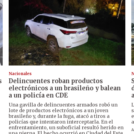
Nacionales
N
s
Delincuentes roban productos
electrónicos a un brasileño y balean
a un policía en CDE
Una gavilla de delincuentes armados robó un
L
lote de productos electrónicos a un joven
s
brasileño y, durante la fuga, atacó a tiros a
e
policías que intentaron interceptarla. En el
a
enfrentamiento, un suboficial resultó herido en
A
una pierna. El hecho ocurrió en Ciudad del Este.