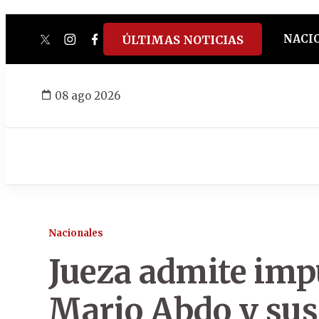
NACI
ÚLTIMAS NOTICIAS
twitter
instagram
facebook
tiktok
youtube
spotify
08 ago 2026
Nacionales
Jueza admite imp
Mario Abdo y sus