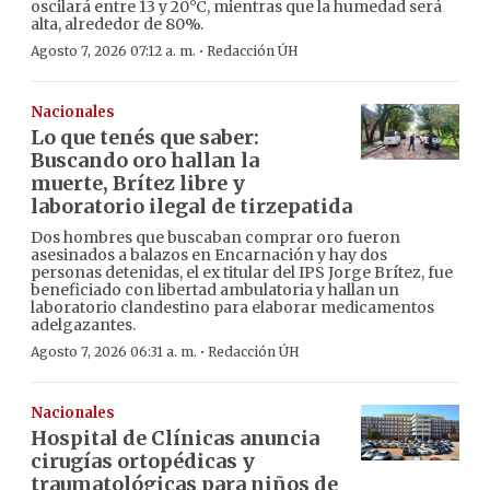
oscilará entre 13 y 20°C, mientras que la humedad será
alta, alrededor de 80%.
·
Agosto 7, 2026 07:12 a. m.
Redacción ÚH
Nacionales
Lo que tenés que saber:
Buscando oro hallan la
muerte, Brítez libre y
laboratorio ilegal de tirzepatida
Dos hombres que buscaban comprar oro fueron
asesinados a balazos en Encarnación y hay dos
personas detenidas, el ex titular del IPS Jorge Brítez, fue
beneficiado con libertad ambulatoria y hallan un
laboratorio clandestino para elaborar medicamentos
adelgazantes.
·
Agosto 7, 2026 06:31 a. m.
Redacción ÚH
Nacionales
Hospital de Clínicas anuncia
cirugías ortopédicas y
traumatológicas para niños de