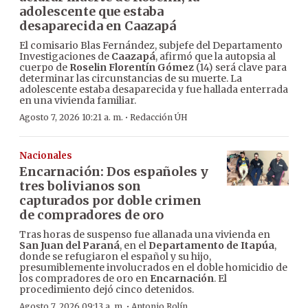
adolescente que estaba
desaparecida en Caazapá
El comisario Blas Fernández, subjefe del Departamento
Investigaciones de
Caazapá
, afirmó que la autopsia al
cuerpo de
Roselin Florentín Gómez
(14) será clave para
determinar las circunstancias de su muerte. La
adolescente estaba desaparecida y fue hallada enterrada
en una vivienda familiar.
·
Agosto 7, 2026 10:21 a. m.
Redacción ÚH
Nacionales
Encarnación: Dos españoles y
tres bolivianos son
capturados por doble crimen
de compradores de oro
Tras horas de suspenso fue allanada una vivienda en
San Juan del Paraná
, en el
Departamento de Itapúa
,
donde se refugiaron el español y su hijo,
presumiblemente involucrados en el doble homicidio de
los compradores de oro en
Encarnación
. El
procedimiento dejó cinco detenidos.
·
Agosto 7, 2026 09:13 a. m.
Antonio Rolín