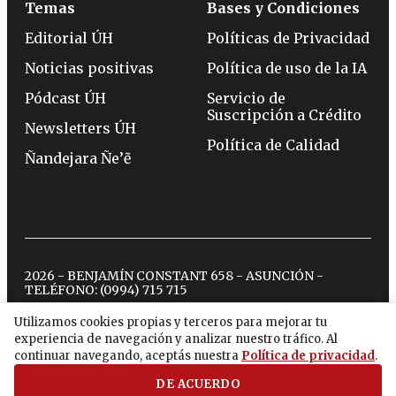
Temas
Bases y Condiciones
Editorial ÚH
Políticas de Privacidad
Noticias positivas
Política de uso de la IA
Pódcast ÚH
Servicio de
Suscripción a Crédito
Newsletters ÚH
Política de Calidad
Ñandejara Ñe’ẽ
2026 - BENJAMÍN CONSTANT 658 - ASUNCIÓN -
TELÉFONO:
(0994) 715 715
Utilizamos cookies propias y terceros para mejorar tu
experiencia de navegación y analizar nuestro tráfico. Al
twitter
instagram
facebook
tiktok
youtube
spotify
continuar navegando, aceptás nuestra
Política de privacidad
.
DE ACUERDO