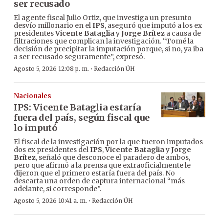
ser recusado
El agente fiscal Julio Ortiz, que investiga un presunto
desvío millonario en el
IPS
, aseguró que imputó a los ex
presidentes
Vicente Bataglia
y
Jorge Brítez
a causa de
filtraciones que complican la investigación. “Tomé la
decisión de precipitar la imputación porque, si no, ya iba
a ser recusado seguramente”, expresó.
·
Agosto 5, 2026 12:08 p. m.
Redacción ÚH
Nacionales
IPS: Vicente Bataglia estaría
fuera del país, según fiscal que
lo imputó
El fiscal de la investigación por la que fueron imputados
dos ex presidentes del
IPS
,
Vicente Bataglia
y
Jorge
Brítez
, señaló que desconoce el paradero de ambos,
pero que afirmó a la prensa que extraoficialmente le
dijeron que el primero estaría fuera del país. No
descarta una orden de captura internacional “más
adelante, si corresponde”.
·
Agosto 5, 2026 10:41 a. m.
Redacción ÚH