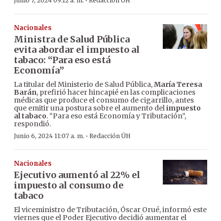
·
Junio 7, 2024 09:12 a. m.
Redacción ÚH
Nacionales
Ministra de Salud Pública
evita abordar el impuesto al
tabaco: “Para eso está
Economía”
La titular del Ministerio de Salud Pública,
María Teresa
Barán
, prefirió hacer hincapié en las complicaciones
médicas que produce el consumo de cigarrillo, antes
que emitir una postura sobre el aumento del
impuesto
al tabaco
. “Para eso está Economía y Tributación”,
respondió.
·
Junio 6, 2024 11:07 a. m.
Redacción ÚH
Nacionales
Ejecutivo aumentó al 22% el
impuesto al consumo de
tabaco
El viceministro de Tributación, Óscar Orué, informó este
viernes que el Poder Ejecutivo decidió aumentar el