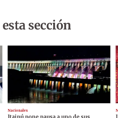
 esta sección
Nacionales
N
Itaipú pone pausa a uno de sus