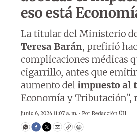
eso está Economí
La titular del Ministerio d
Teresa Barán
, prefirió ha
complicaciones médicas q
cigarrillo, antes que emiti
aumento del
impuesto al 
Economía y Tributación”, 
Junio 6, 2024 11:07 a. m. •
Por
Redacción ÚH
WhatsApp
Facebook
Twitter
Email
Copy
Print