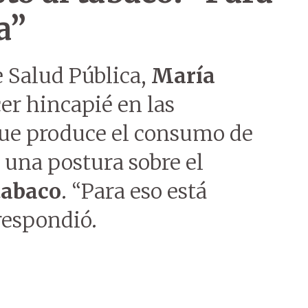
a”
e Salud Pública,
María
cer hincapié en las
ue produce el consumo de
r una postura sobre el
tabaco
. “Para eso está
respondió.