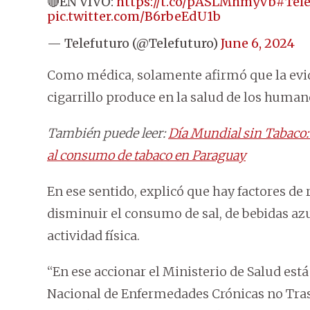
🔴EN VIVO:
https://t.co/pASLMhmyVb
#Tel
pic.twitter.com/B6rbeEdU1b
— Telefuturo (@Telefuturo)
June 6, 2024
Como médica, solamente afirmó que la evid
cigarrillo produce en la salud de los human
También puede leer:
Día Mundial sin Tabaco:
al consumo de tabaco en Paraguay
En ese sentido, explicó que hay factores de
disminuir el consumo de sal, de bebidas azu
actividad física.
“En ese accionar el Ministerio de Salud es
Nacional de Enfermedades Crónicas no Tras