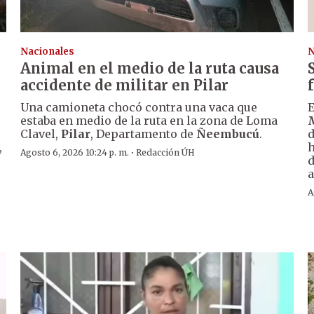
Nacionales
N
Animal en el medio de la ruta causa
accidente de militar en Pilar
Una camioneta chocó contra una vaca que
E
estaba en medio de la ruta en la zona de Loma
Clavel,
Pilar
, Departamento de
Ñeembucú
.
d
,
h
·
Agosto 6, 2026 10:24 p. m.
Redacción ÚH
d
a
A