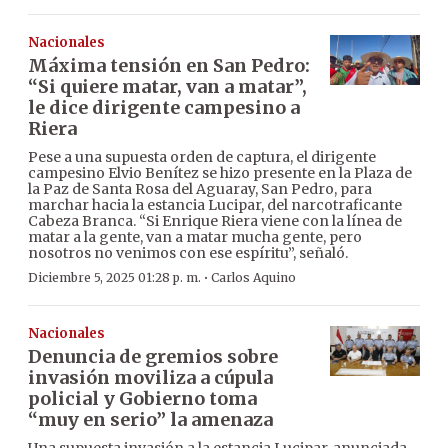
Nacionales
Máxima tensión en San Pedro:
“Si quiere matar, van a matar”,
le dice dirigente campesino a
Riera
Pese a una supuesta orden de captura, el dirigente
campesino Elvio Benítez se hizo presente en la Plaza de
la Paz de Santa Rosa del Aguaray, San Pedro, para
marchar hacia la estancia Lucipar, del narcotraficante
Cabeza Branca. “Si Enrique Riera viene con la línea de
matar a la gente, van a matar mucha gente, pero
nosotros no venimos con ese espíritu”, señaló.
·
Diciembre 5, 2025 01:28 p. m.
Carlos Aquino
Nacionales
Denuncia de gremios sobre
invasión moviliza a cúpula
policial y Gobierno toma
“muy en serio” la amenaza
Una supuesta invasión a la estancia Lucipar, anunciada