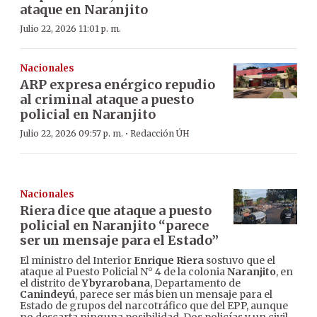
ataque en Naranjito
Julio 22, 2026 11:01 p. m.
Nacionales
ARP expresa enérgico repudio
al criminal ataque a puesto
policial en Naranjito
·
Julio 22, 2026 09:57 p. m.
Redacción ÚH
Nacionales
Riera dice que ataque a puesto
policial en Naranjito “parece
ser un mensaje para el Estado”
El ministro del Interior
Enrique Riera
sostuvo que el
ataque al Puesto Policial N° 4 de la colonia
Naranjito
, en
el distrito de
Ybyrarobana
, Departamento de
Canindeyú
, parece ser más bien un mensaje para el
Estado de grupos del narcotráfico que del EPP, aunque
no descarta ninguna posibilidad. Dos policías y un civil