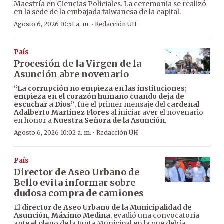
Maestría en Ciencias Policiales. La ceremonia se realizó
en la sede de la embajada taiwanesa de la capital.
·
Agosto 6, 2026 10:51 a. m.
Redacción ÚH
País
Procesión de la Virgen de la
Asunción abre novenario
“La corrupción no empieza en las instituciones;
empieza en el corazón humano cuando deja de
escuchar a Dios”
, fue el primer mensaje del
cardenal
Adalberto Martínez Flores
al iniciar ayer el novenario
en honor a
Nuestra Señora de la Asunción
.
·
Agosto 6, 2026 10:02 a. m.
Redacción ÚH
País
Director de Aseo Urbano de
Bello evita informar sobre
dudosa compra de camiones
El
director de Aseo Urbano de la Municipalidad de
Asunción, Máximo Medina
, evadió una convocatoria
ante el pleno de la Junta Municipal en la que debía