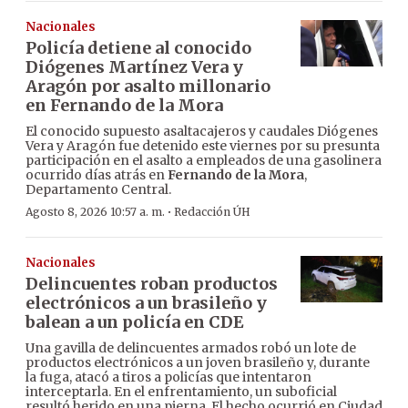
Nacionales
Policía detiene al conocido
Diógenes Martínez Vera y
Aragón por asalto millonario
en Fernando de la Mora
El conocido supuesto asaltacajeros y caudales Diógenes
Vera y Aragón fue detenido este viernes por su presunta
participación en el asalto a empleados de una gasolinera
ocurrido días atrás en
Fernando de la Mora
,
Departamento Central.
·
Agosto 8, 2026 10:57 a. m.
Redacción ÚH
Nacionales
Delincuentes roban productos
electrónicos a un brasileño y
balean a un policía en CDE
Una gavilla de delincuentes armados robó un lote de
productos electrónicos a un joven brasileño y, durante
la fuga, atacó a tiros a policías que intentaron
interceptarla. En el enfrentamiento, un suboficial
resultó herido en una pierna. El hecho ocurrió en Ciudad