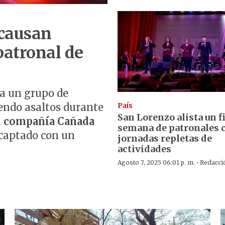
 causan
patronal de
 a un grupo de
endo asaltos durante
País
San Lorenzo alista un f
a
compañía Cañada
semana de patronales 
e captado con un
jornadas repletas de
actividades
·
Agosto 7, 2025 06:01 p. m.
Redacci