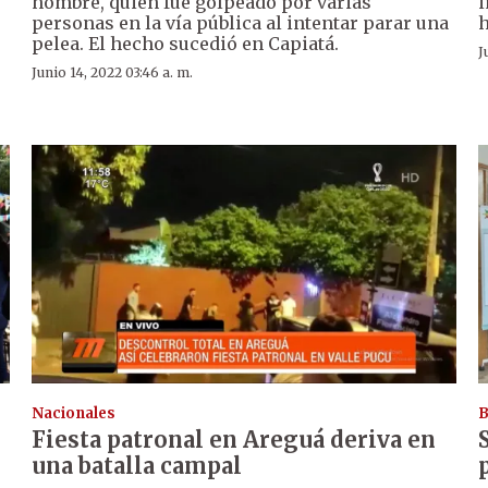
hombre, quien fue golpeado por varias
i
personas en la vía pública al intentar parar una
h
pelea. El hecho sucedió en Capiatá.
J
Junio 14, 2022 03:46 a. m.
Nacionales
B
Fiesta patronal en Areguá deriva en
una batalla campal