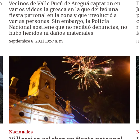
n
Vecinos de Valle Pucú de Areguá captaron en
D
varios videos la gresca en la que derivó una
J
fiesta patronal en la zona y que involucró a
p
varias personas. Sin embargo, la Policía
c
Nacional sostiene que no recibió denuncias, no
r
hubo heridos ni daños materiales.
l
Septiembre 8, 2021 10:57 a. m.
J
Nacionales
N