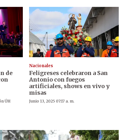
Nacionales
in de
Feligreses celebraron a San
con
Antonio con fuegos
artificiales, shows en vivo y
misas
ón ÚH
Junio 13, 2025 07:17 a. m.