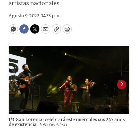
artistas nacionales.
Agosto 9, 2022 04:33 p. m.
WhatsApp
Facebook
Twitter
Email
Copy
Print
San Lorenzo celebrará este miércoles sus 247 años
1
/
3
2
/
3
de existencia.
este
Foto: Gentileza
mad