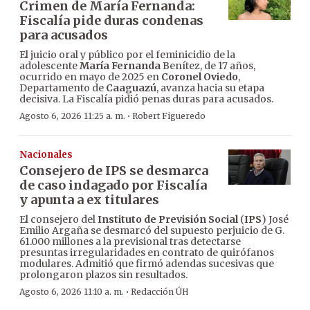
Crimen de María Fernanda:
Fiscalía pide duras condenas
para acusados
El juicio oral y público por el feminicidio de la
adolescente
María Fernanda
Benítez, de 17 años,
ocurrido en mayo de 2025 en
Coronel Oviedo
,
Departamento de
Caaguazú
, avanza hacia su etapa
decisiva. La Fiscalía pidió penas duras para acusados.
·
Agosto 6, 2026 11:25 a. m.
Robert Figueredo
Nacionales
Consejero de IPS se desmarca
de caso indagado por Fiscalía
y apunta a ex titulares
El consejero del
Instituto de Previsión Social
(
IPS
) José
Emilio Argaña se desmarcó del supuesto perjuicio de G.
61.000 millones a la previsional tras detectarse
presuntas irregularidades en contrato de quirófanos
modulares. Admitió que firmó adendas sucesivas que
prolongaron plazos sin resultados.
·
Agosto 6, 2026 11:10 a. m.
Redacción ÚH