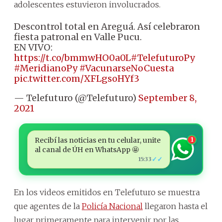
adolescentes estuvieron involucrados.
Descontrol total en Areguá. Así celebraron
fiesta patronal en Valle Pucu.
EN VIVO:
https://t.co/bmmwHO0a0L
#TelefuturoPy
#MeridianoPy
#VacunarseNoCuesta
pic.twitter.com/XFLgsoHYf3
— Telefuturo (@Telefuturo)
September 8,
2021
Recibí las noticias en tu celular, unite
1
al canal de ÚH en WhatsApp 🤩
✓✓
15:33
En los videos emitidos en Telefuturo se muestra
que agentes de la
Policía Nacional
llegaron hasta el
lugar primeramente para intervenir por las