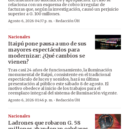
documentos no auténticos y apropiación. El caso se
relaciona con un esquema de cobro irregular de
facturas que, según la investigación, causó un perjuicio
superior a G. 100 millones.
·
Agosto 6, 2026 04:37 p. m.
Redacción ÚH
Nacionales
Itaipú pone pausa a uno de sus
mayores espectáculos para
modernizar: ¿Qué cambios se
vienen?
Tras casi 24 años de funcionamiento, la iluminación
monumental de Itaipú, consistente en el tradicional
espectáculo de luces y sonidos, hará su última
presentación al público este sábado 8 de agosto. El
motivo obedece al inicio de los trabajos para el
reemplazo integral del sistema de iluminación vigente.
·
Agosto 6, 2026 01:46 p. m.
Redacción ÚH
Nacionales
Ladrones que robaron G. 58
millones abandonan celulares