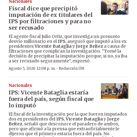
Nacionales
Fiscal dice que precipitó
imputación de ex titulares del
IPS por filtraciones y para no
ser recusado
El agente fiscal Julio Ortiz, que investiga un presunto
desvío millonario en el
IPS
, aseguró que imputó a los ex
presidentes
Vicente Bataglia
y
Jorge Brítez
a causa de
filtraciones que complican la investigación. “Tomé la
decisión de precipitar la imputación porque, si no, ya iba
a ser recusado seguramente”, expresó.
·
Agosto 5, 2026 12:08 p. m.
Redacción ÚH
Nacionales
IPS: Vicente Bataglia estaría
fuera del país, según fiscal que
lo imputó
El fiscal de la investigación por la que fueron imputados
dos ex presidentes del
IPS
,
Vicente Bataglia
y
Jorge
Brítez
, señaló que desconoce el paradero de ambos,
pero que afirmó a la prensa que extraoficialmente le
dijeron que el primero estaría fuera del país. No