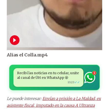
Alias el Colla.mp4
Recibí las noticias en tu celular, unite
1
al canal de ÚH en WhatsApp 🤩
✓✓
13:23
Le puede interesar:
Envían a prisión a La Maldad, ex
asistente fiscal, imputado en la causa A Ultranza