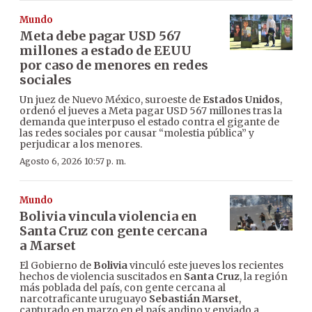
Mundo
Meta debe pagar USD 567
millones a estado de EEUU
por caso de menores en redes
sociales
Un juez de Nuevo México, suroeste de
Estados Unidos
,
ordenó el jueves a Meta pagar USD 567 millones tras la
demanda que interpuso el estado contra el gigante de
las redes sociales por causar “molestia pública” y
perjudicar a los menores.
Agosto 6, 2026 10:57 p. m.
Mundo
Bolivia vincula violencia en
Santa Cruz con gente cercana
a Marset
El Gobierno de
Bolivia
vinculó este jueves los recientes
hechos de violencia suscitados en
Santa Cruz
, la región
más poblada del país, con gente cercana al
narcotraficante uruguayo
Sebastián Marset
,
capturado en marzo en el país andino y enviado a