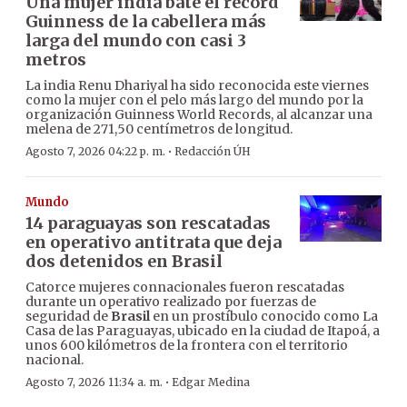
Una mujer india bate el récord
Guinness de la cabellera más
larga del mundo con casi 3
metros
La india Renu Dhariyal ha sido reconocida este viernes
como la mujer con el pelo más largo del mundo por la
organización Guinness World Records, al alcanzar una
melena de 271,50 centímetros de longitud.
·
Agosto 7, 2026 04:22 p. m.
Redacción ÚH
Mundo
14 paraguayas son rescatadas
en operativo antitrata que deja
dos detenidos en Brasil
Catorce mujeres connacionales fueron rescatadas
durante un operativo realizado por fuerzas de
seguridad de
Brasil
en un prostíbulo conocido como La
Casa de las Paraguayas, ubicado en la ciudad de Itapoá, a
unos 600 kilómetros de la frontera con el territorio
nacional.
·
Agosto 7, 2026 11:34 a. m.
Edgar Medina