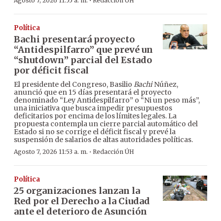
·
Agosto 7, 2026 11:55 a. m.
Redacción ÚH
Política
Bachi presentará proyecto
“Antidespilfarro” que prevé un
“shutdown” parcial del Estado
por déficit fiscal
El presidente del Congreso, Basilio
Bachi
Núñez,
anunció que en 15 días presentará el proyecto
denominado “Ley Antidespilfarro” o “Ni un peso más”,
una iniciativa que busca impedir presupuestos
deficitarios por encima de los límites legales. La
propuesta contempla un cierre parcial automático del
Estado si no se corrige el déficit fiscal y prevé la
suspensión de salarios de altas autoridades políticas.
·
Agosto 7, 2026 11:53 a. m.
Redacción ÚH
Política
25 organizaciones lanzan la
Red por el Derecho a la Ciudad
ante el deterioro de Asunción