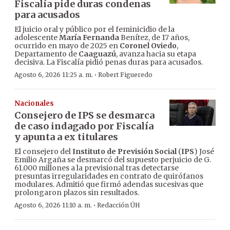
Fiscalía pide duras condenas
para acusados
El juicio oral y público por el feminicidio de la
adolescente
María Fernanda
Benítez, de 17 años,
ocurrido en mayo de 2025 en
Coronel Oviedo
,
Departamento de
Caaguazú
, avanza hacia su etapa
decisiva. La Fiscalía pidió penas duras para acusados.
·
Agosto 6, 2026 11:25 a. m.
Robert Figueredo
Nacionales
Consejero de IPS se desmarca
de caso indagado por Fiscalía
y apunta a ex titulares
El consejero del
Instituto de Previsión Social
(
IPS
) José
Emilio Argaña se desmarcó del supuesto perjuicio de G.
61.000 millones a la previsional tras detectarse
presuntas irregularidades en contrato de quirófanos
modulares. Admitió que firmó adendas sucesivas que
prolongaron plazos sin resultados.
·
Agosto 6, 2026 11:10 a. m.
Redacción ÚH