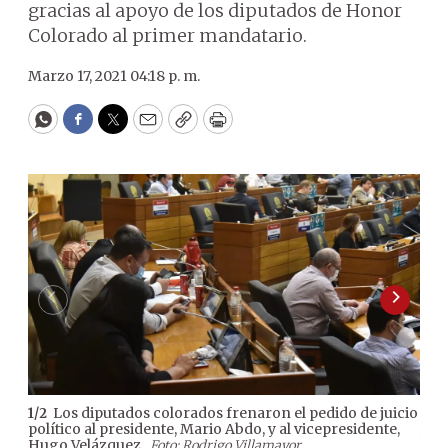
gracias al apoyo de los diputados de Honor
Colorado al primer mandatario.
Marzo 17, 2021 04:18 p. m.
WhatsApp
Facebook
Twitter
Email
Copy
Print
Los diputados colorados frenaron el pedido de juicio
1
/
2
2
/
2
político al presidente, Mario Abdo, y al vicepresidente,
Abdo
Hugo Velázquez.
Cañe
Foto: Rodrigo Villamayor.