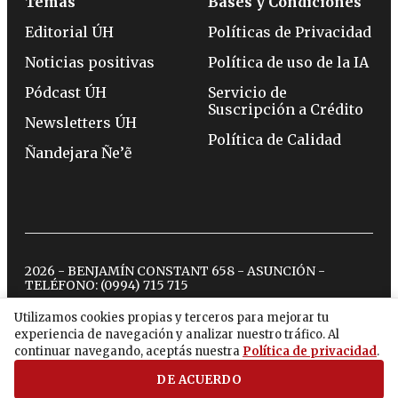
Temas
Bases y Condiciones
Editorial ÚH
Políticas de Privacidad
Noticias positivas
Política de uso de la IA
Pódcast ÚH
Servicio de
Suscripción a Crédito
Newsletters ÚH
Política de Calidad
Ñandejara Ñe’ẽ
2026 - BENJAMÍN CONSTANT 658 - ASUNCIÓN -
TELÉFONO:
(0994) 715 715
Utilizamos cookies propias y terceros para mejorar tu
experiencia de navegación y analizar nuestro tráfico. Al
twitter
instagram
facebook
tiktok
youtube
spotify
continuar navegando, aceptás nuestra
Política de privacidad
.
DE ACUERDO