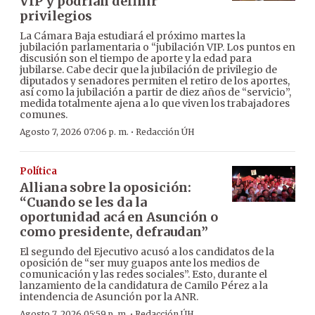
VIP y podrían definir
privilegios
La Cámara Baja estudiará el próximo martes la
jubilación parlamentaria o “jubilación VIP. Los puntos en
discusión son el tiempo de aporte y la edad para
jubilarse. Cabe decir que la jubilación de privilegio de
diputados y senadores permiten el retiro de los aportes,
así como la jubilación a partir de diez años de “servicio”,
medida totalmente ajena a lo que viven los trabajadores
comunes.
·
Agosto 7, 2026 07:06 p. m.
Redacción ÚH
Política
Alliana sobre la oposición:
“Cuando se les da la
oportunidad acá en Asunción o
como presidente, defraudan”
El segundo del Ejecutivo acusó a los candidatos de la
oposición de “ser muy guapos ante los medios de
comunicación y las redes sociales”. Esto, durante el
lanzamiento de la candidatura de Camilo Pérez a la
intendencia de Asunción por la ANR.
·
Agosto 7, 2026 05:59 p. m.
Redacción ÚH