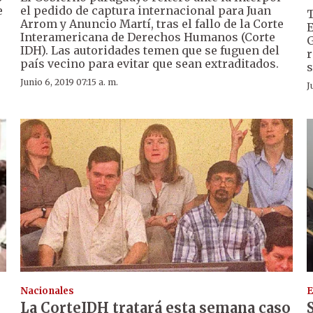
e
el pedido de captura internacional para Juan
T
Arrom y Anuncio Martí, tras el fallo de la Corte
E
Interamericana de Derechos Humanos (Corte
G
IDH). Las autoridades temen que se fuguen del
r
país vecino para evitar que sean extraditados.
s
Junio 6, 2019 07:15 a. m.
J
Nacionales
E
La CorteIDH tratará esta semana caso