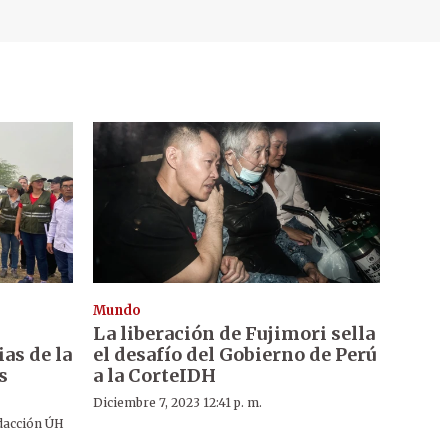
Mundo
La liberación de Fujimori sella
as de la
el desafío del Gobierno de Perú
s
a la CorteIDH
Diciembre 7, 2023 12:41 p. m.
dacción ÚH