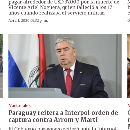
pagar alrededor de USD 37.000 por la muerte de
M
Vicente Ariel Noguera, quien falleció a los 17
h
años cuando realizaba el servicio militar.
c
Abril 1, 2020 03:32 p. m.
O
Nacionales
N
Paraguay reitera a Interpol orden de
captura contra Arrom y Martí
s
El Gobierno paraguayo reiteró ante la Interpol