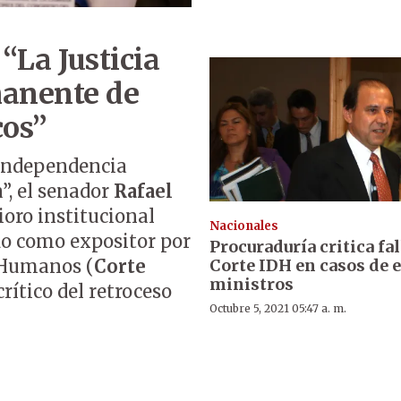
 “La Justicia
manente de
cos”
“Independencia
a”, el senador
Rafael
ioro institucional
Nacionales
do como expositor por
Procuraduría critica fal
Corte IDH en casos de 
 Humanos (
Corte
ministros
crítico del retroceso
Octubre 5, 2021 05:47 a. m.