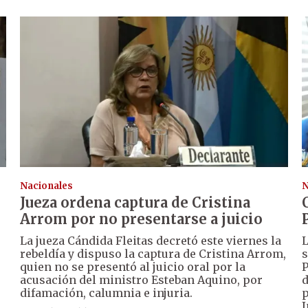
Nacionales
N
Jueza ordena captura de Cristina
Arrom por no presentarse a juicio
La jueza Cándida Fleitas decretó este viernes la
L
rebeldía y dispuso la captura de Cristina Arrom,
s
e
quien no se presentó al juicio oral por la
P
acusación del ministro Esteban Aquino, por
d
difamación, calumnia e injuria.
p
I