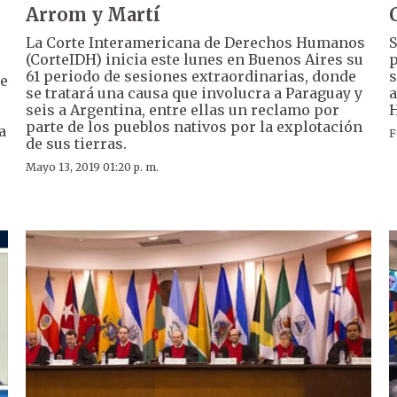
Arrom y Martí
La Corte Interamericana de Derechos Humanos
S
(CorteIDH) inicia este lunes en Buenos Aires su
p
61 periodo de sesiones extraordinarias, donde
s
te
se tratará una causa que involucra a Paraguay y
a
seis a Argentina, entre ellas un reclamo por
H
parte de los pueblos nativos por la explotación
a
F
de sus tierras.
Mayo 13, 2019 01:20 p. m.