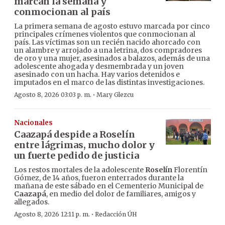
marcan la semana y
conmocionan al país
La primera semana de agosto estuvo marcada por cinco
principales crímenes violentos que conmocionan al
país. Las víctimas son un recién nacido ahorcado con
un alambre y arrojado a una letrina, dos compradores
de oro y una mujer, asesinados a balazos, además de una
adolescente ahogada y desmembrada y un joven
asesinado con un hacha. Hay varios detenidos e
imputados en el marco de las distintas investigaciones.
·
Agosto 8, 2026 03:03 p. m.
Mary Glezcu
Nacionales
Caazapá despide a Roselín
entre lágrimas, mucho dolor y
un fuerte pedido de justicia
Los restos mortales de la adolescente
Roselín
Florentín
Gómez, de 14 años, fueron enterrados durante la
mañana de este sábado en el Cementerio Municipal de
Caazapá
, en medio del dolor de familiares, amigos y
allegados.
·
Agosto 8, 2026 12:11 p. m.
Redacción ÚH