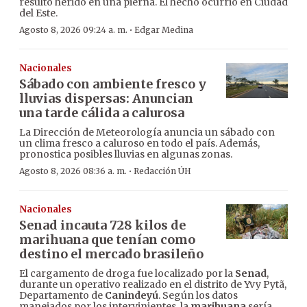
resultó herido en una pierna. El hecho ocurrió en Ciudad
del Este.
·
Agosto 8, 2026 09:24 a. m.
Edgar Medina
Nacionales
Sábado con ambiente fresco y
lluvias dispersas: Anuncian
una tarde cálida a calurosa
La Dirección de Meteorología anuncia un sábado con
un clima fresco a caluroso en todo el país. Además,
pronostica posibles lluvias en algunas zonas.
·
Agosto 8, 2026 08:36 a. m.
Redacción ÚH
Nacionales
Senad incauta 728 kilos de
marihuana que tenían como
destino el mercado brasileño
El cargamento de droga fue localizado por la
Senad
,
durante un operativo realizado en el distrito de Yvy Pytã,
Departamento de
Canindeyú
. Según los datos
manejados por los intervinientes, la
marihuana
sería