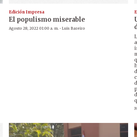
Edición Impresa
E
El populismo miserable
·
Agosto 28, 2022 01:00 a. m.
Luis Bareiro
L
a
i
m
q
h
d
c
d
p
d
q
M