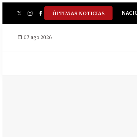
NACI
ÚLTIMAS NOTICIAS
twitter
instagram
facebook
tiktok
youtube
spotify
07 ago 2026