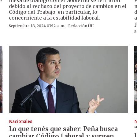
e
mesa de diálogo con el Gobierno se retiraron
F
.
debido al rechazo del proyecto de cambios en el
m
Código del Trabajo, en particular, lo
d
concerniente a la estabilidad laboral.
a
p
·
Septiembre 18, 2024 07:12 a. m.
Redacción ÚH
S
Nacionales
N
Lo que tenés que saber: Peña busca
cambiar Código Laboral y surgen