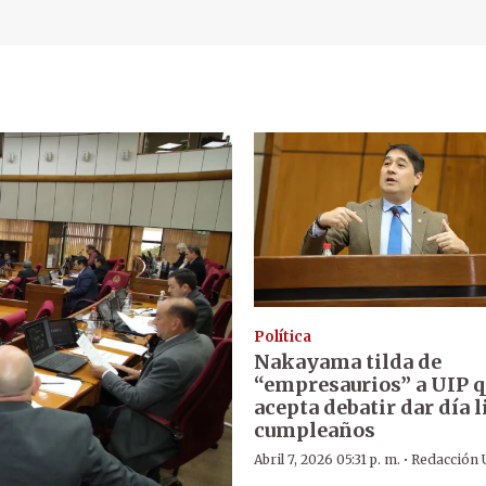
Política
Nakayama tilda de
“empresaurios” a UIP q
acepta debatir dar día l
cumpleaños
·
Abril 7, 2026 05:31 p. m.
Redacción