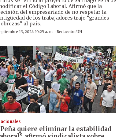
rutos se refirió al proyecto de Santiago Peña de
odificar el Código Laboral. Afirmó que la
ecisión del empresariado de no respetar la
ntigüedad de los trabajadores trajo “grandes
obrezas” al país.
·
eptiembre 13, 2024 10:25 a. m.
Redacción ÚH
acionales
“Peña quiere eliminar la estabilidad
laboral”, afirmó sindicalista sobre