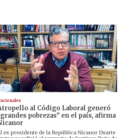
acionales
Atropello al Código Laboral generó
“grandes pobrezas” en el país, afirma
Nicanor
l ex presidente de la República Nicanor Duarte