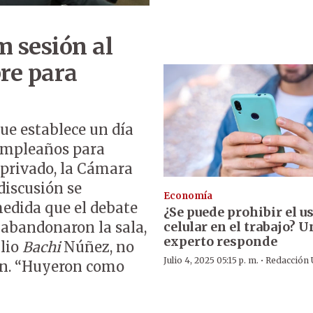
m sesión al
bre para
que establece un día
cumpleaños para
 privado, la Cámara
 discusión se
Economía
medida que el debate
¿Se puede prohibir el u
celular en el trabajo? U
 abandonaron la sala,
experto responde
ilio
Bachi
Núñez, no
·
Julio 4, 2025 05:15 p. m.
Redacción
ión. “Huyeron como