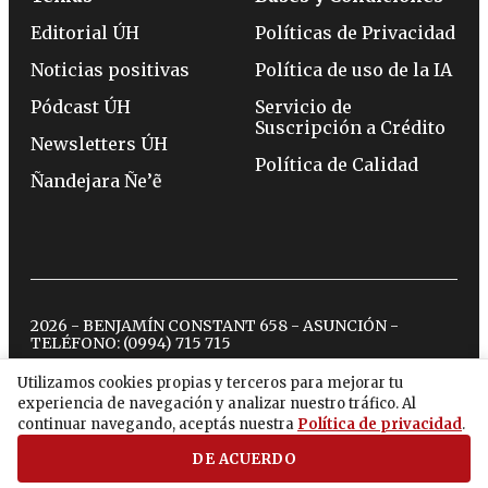
Editorial ÚH
Políticas de Privacidad
Noticias positivas
Política de uso de la IA
Pódcast ÚH
Servicio de
Suscripción a Crédito
Newsletters ÚH
Política de Calidad
Ñandejara Ñe’ẽ
2026 - BENJAMÍN CONSTANT 658 - ASUNCIÓN -
TELÉFONO:
(0994) 715 715
Utilizamos cookies propias y terceros para mejorar tu
experiencia de navegación y analizar nuestro tráfico. Al
twitter
instagram
facebook
tiktok
youtube
spotify
continuar navegando, aceptás nuestra
Política de privacidad
.
DE ACUERDO