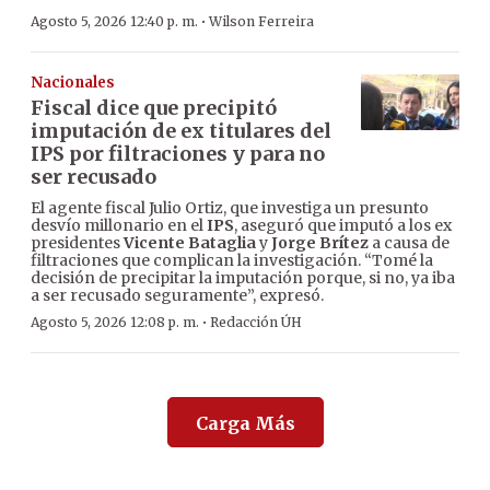
·
Agosto 5, 2026 12:40 p. m.
Wilson Ferreira
Nacionales
Fiscal dice que precipitó
imputación de ex titulares del
IPS por filtraciones y para no
ser recusado
El agente fiscal Julio Ortiz, que investiga un presunto
desvío millonario en el
IPS
, aseguró que imputó a los ex
presidentes
Vicente Bataglia
y
Jorge Brítez
a causa de
filtraciones que complican la investigación. “Tomé la
decisión de precipitar la imputación porque, si no, ya iba
a ser recusado seguramente”, expresó.
·
Agosto 5, 2026 12:08 p. m.
Redacción ÚH
Carga Más