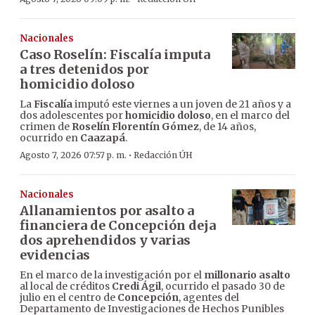
Nacionales
Caso Roselín: Fiscalía imputa
a tres detenidos por
homicidio doloso
La
Fiscalía
imputó este viernes a un joven de 21 años y a
dos adolescentes por
homicidio doloso
, en el marco del
crimen de
Roselín Florentín Gómez
, de 14 años,
ocurrido en
Caazapá
.
·
Agosto 7, 2026 07:57 p. m.
Redacción ÚH
Nacionales
Allanamientos por asalto a
financiera de Concepción deja
dos aprehendidos y varias
evidencias
En el marco de la investigación por el
millonario asalto
al local de créditos
Credi Ágil
, ocurrido el pasado 30 de
julio en el centro de
Concepción
, agentes del
Departamento de Investigaciones de Hechos Punibles