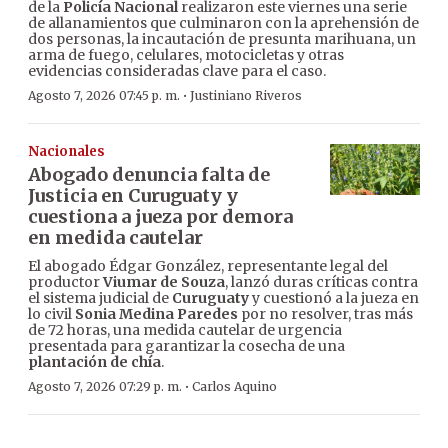
de la
Policía Nacional
realizaron este viernes una serie
de allanamientos que culminaron con la aprehensión de
dos personas, la incautación de presunta marihuana, un
arma de fuego, celulares, motocicletas y otras
evidencias consideradas clave para el caso.
·
Agosto 7, 2026 07:45 p. m.
Justiniano Riveros
Nacionales
Abogado denuncia falta de
Justicia en Curuguaty y
cuestiona a jueza por demora
en medida cautelar
El abogado Édgar González, representante legal del
productor
Viumar de Souza
, lanzó duras críticas contra
el sistema judicial de
Curuguaty
y cuestionó a la jueza en
lo civil
Sonia Medina Paredes
por no resolver, tras más
de 72 horas, una medida cautelar de urgencia
presentada para garantizar la cosecha de una
plantación de chía
.
·
Agosto 7, 2026 07:29 p. m.
Carlos Aquino