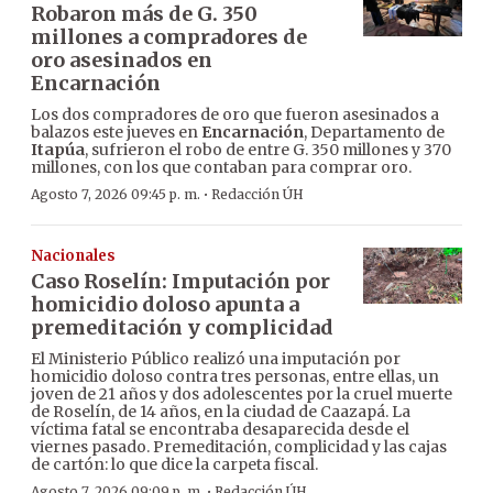
Robaron más de G. 350
millones a compradores de
oro asesinados en
Encarnación
Los dos compradores de oro que fueron asesinados a
balazos este jueves en
Encarnación
, Departamento de
Itapúa
, sufrieron el robo de entre G. 350 millones y 370
millones, con los que contaban para comprar oro.
·
Agosto 7, 2026 09:45 p. m.
Redacción ÚH
Nacionales
Caso Roselín: Imputación por
homicidio doloso apunta a
premeditación y complicidad
El Ministerio Público realizó una imputación por
homicidio doloso contra tres personas, entre ellas, un
joven de 21 años y dos adolescentes por la cruel muerte
de Roselín, de 14 años, en la ciudad de Caazapá. La
víctima fatal se encontraba desaparecida desde el
viernes pasado. Premeditación, complicidad y las cajas
de cartón: lo que dice la carpeta fiscal.
·
Agosto 7, 2026 09:09 p. m.
Redacción ÚH