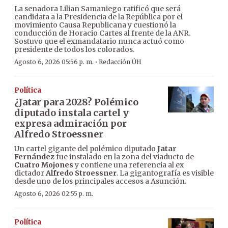
La senadora Lilian Samaniego ratificó que será
candidata a la Presidencia de la República por el
movimiento Causa Republicana y cuestionó la
conducción de Horacio Cartes al frente de la ANR.
Sostuvo que el exmandatario nunca actuó como
presidente de todos los colorados.
·
Agosto 6, 2026 05:56 p. m.
Redacción ÚH
Política
¿Jatar para 2028? Polémico
diputado instala cartel y
expresa admiración por
Alfredo Stroessner
Un cartel gigante del polémico diputado
Jatar
Fernández
fue instalado en la zona del viaducto de
Cuatro Mojones
y contiene una referencia al ex
dictador
Alfredo Stroessner
. La gigantografía es visible
desde uno de los principales accesos a Asunción.
Agosto 6, 2026 02:55 p. m.
Política